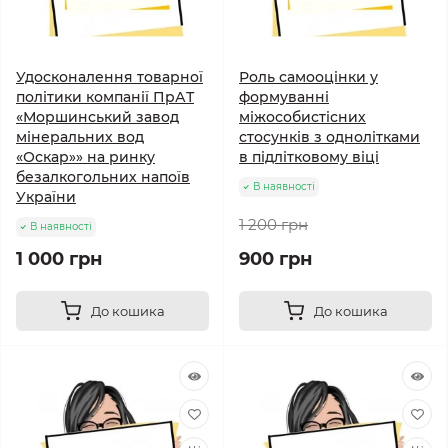
Удосконалення товарної
Роль самооцінки у
політики компанії ПрАТ
формуванні
«Моршинський завод
міжособистісних
мінеральних вод
стосунків з однолітками
«Оскар»» на ринку
в підлітковому віці
безалкогольних напоїв
В наявності
України
1 200 грн
В наявності
1 000 грн
900 грн
До кошика
До кошика