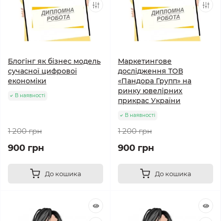
Блогінг як бізнес модель
Маркетингове
сучасної цифрової
дослідження ТОВ
економіки
«Пандора Групп» на
ринку ювелірних
В наявності
прикрас України
В наявності
1 200 грн
1 200 грн
900 грн
900 грн
До кошика
До кошика