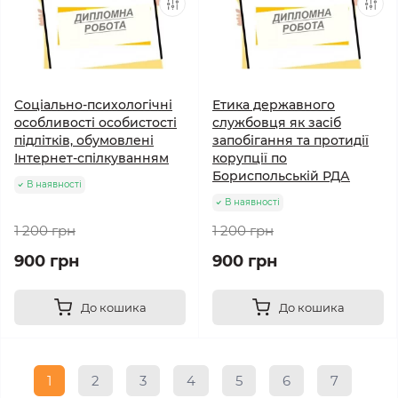
Соціально-психологічні
Етика державного
особливості особистості
службовця як засіб
підлітків, обумовлені
запобігання та протидії
Інтернет-спілкуванням
корупції по
Бориспольській РДА
В наявності
В наявності
1 200 грн
1 200 грн
900 грн
900 грн
До кошика
До кошика
1
2
3
4
5
6
7