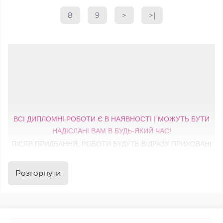
8
9
>
>|
ВСІ ДИПЛОМНІ РОБОТИ Є В НАЯВНОСТІ І МОЖУТЬ БУТИ
НАДІСЛАНІ ВАМ В БУДЬ-ЯКИЙ ЧАС!
ПІСЛЯ ПРИДБАННЯ, РОБОТИ БУДУТЬ ВІДРАЗУ ПРИХОВАНІ
НА САЙТІ НА 1 РІК
Розгорнути
ЩОБ НЕ ВИНИКЛИ СУМНІВИ ЩОДО НАЯВНОСТІ ТА
ОТРИМАННЯ РОБОТИ - МОЖЛИВА ОПЛАТА ЧАСТИНАМИ
Вартість дипломних робіт, що викладені на сайті -
600 -