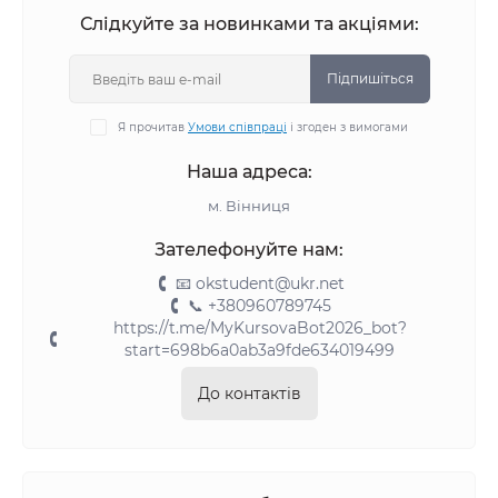
Слідкуйте за новинками та акціями:
800 гривень.
Підпишіться
Я прочитав
Умови співпраці
і згоден з вимогами
Наша адреса:
м. Вінниця
Зателефонуйте нам:
📧 okstudent@ukr.net
📞 +380960789745
https://t.me/MyKursovaBot2026_bot?
start=698b6a0ab3a9fde634019499
До контактів