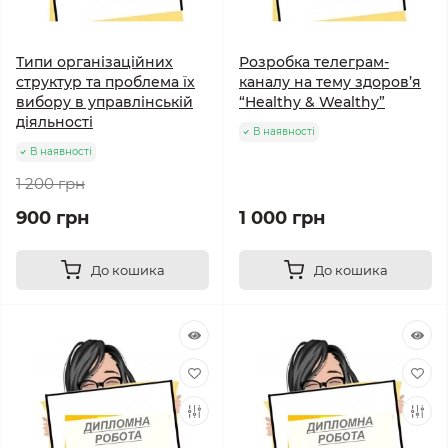
Типи організаційних
Розробка телеграм-
структур та проблема їх
каналу на тему здоров’я
вибору в управлінській
“Healthy & Wealthy”
діяльності
В наявності
В наявності
1 200 грн
900 грн
1 000 грн
До кошика
До кошика