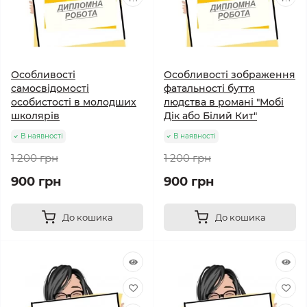
Особливості
Особливості зображення
самосвідомості
фатальності буття
особистості в молодших
людства в романі "Мобі
школярів
Дік або Білий Кит"
В наявності
В наявності
1 200 грн
1 200 грн
900 грн
900 грн
До кошика
До кошика