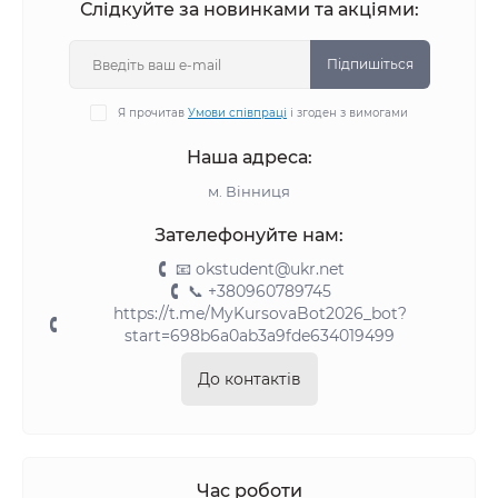
Слідкуйте за новинками та акціями:
Підпишіться
Я прочитав
Умови співпраці
і згоден з вимогами
Наша адреса:
м. Вінниця
Зателефонуйте нам:
📧 okstudent@ukr.net
📞 +380960789745
https://t.me/MyKursovaBot2026_bot?
start=698b6a0ab3a9fde634019499
До контактів
Час роботи