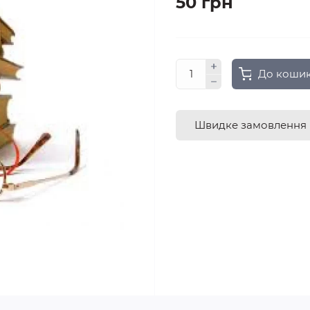
50 грн
До коши
Швидке замовлення