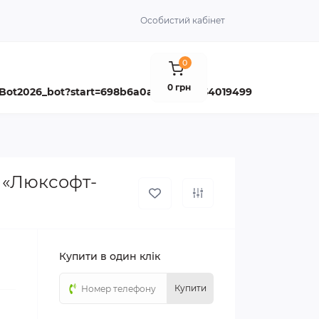
Особистий кабінет
0
0 грн
aBot2026_bot?start=698b6a0ab3a9fde634019499
В «Люксофт-
Купити в один клік
Купити