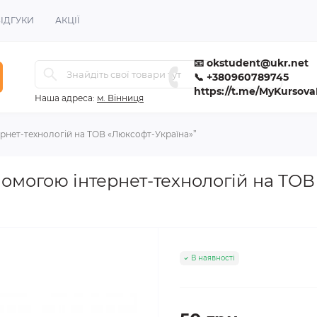
ІДГУКИ
АКЦІЇ
📧 okstudent@ukr.net
📞 +380960789745
https://t.me/MyKursov
Наша адреса:
м. Вінниця
ернет-технологій на ТОВ «Люксофт-Україна»”
помогою інтернет-технологій на ТО
В наявності