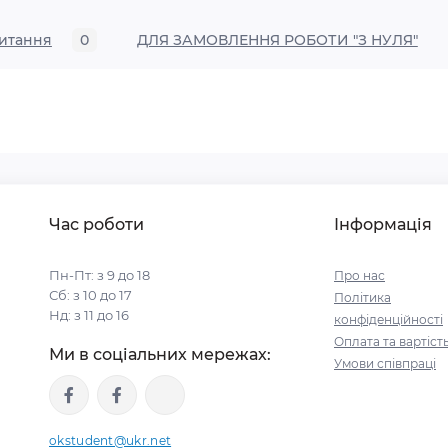
итання
0
ДЛЯ ЗАМОВЛЕННЯ РОБОТИ "З НУЛЯ"
Час роботи
Інформація
Пн-Пт: з 9 до 18
Про нас
Сб: з 10 до 17
Політика
Нд: з 11 до 16
конфіденційності
Оплата та вартість
Ми в соціальних мережах:
Умови співпраці
okstudent@ukr.net