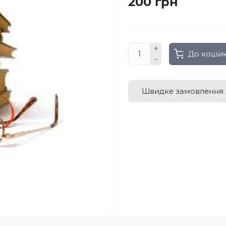
200 грн
До коши
Швидке замовлення