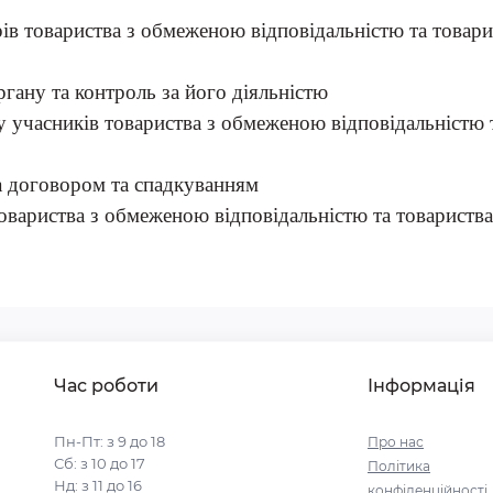
рів товариства з обмеженою відповідальністю та товар
ргану та контроль за його
діяльністю
у учасників товариства з обмеженою відповідальністю 
за договором та спадкуванням
товариства з обмеженою відповідальністю та товариств
Час роботи
Інформація
Пн-Пт: з 9 до 18
Про нас
Сб: з 10 до 17
Політика
Нд: з 11 до 16
конфіденційності