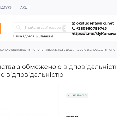
ІДГУКИ
АКЦІЇ
📧 okstudent@ukr.net
📞 +380960789745
https://t.me/MyKursov
Наша адреса:
м. Вінниця
женою відповідальністю та товариства з додатковою відповідальністю
иства з обмеженою відповідальніст
ю відповідальністю
В наявності