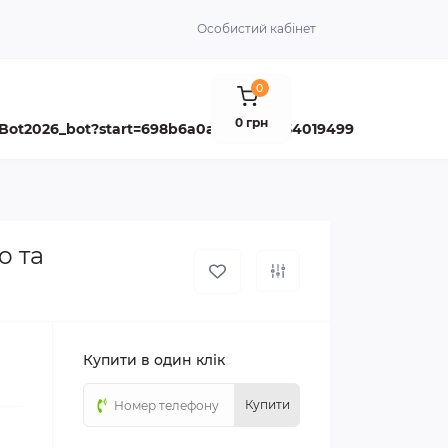
Особистий кабінет
0
0 грн
aBot2026_bot?start=698b6a0ab3a9fde634019499
ю та
Купити в один клік
Купити